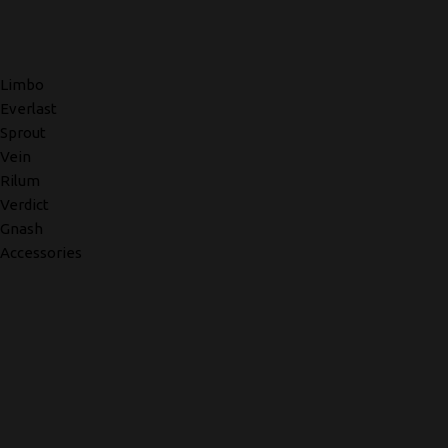
Limbo
Everlast
Sprout
Vein
Rilum
Verdict
Gnash
Accessories