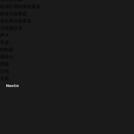
双踩钉调制类效果器
组合式效果器
迷你单块效果器
无线接收器
声卡
耳放
控制器
调音台
踏板
吉他
音箱
Neotin