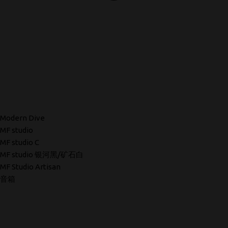
Modern Dive
MF studio
MF studio C
MF studio 银河黑/矿石白
MF Studio Artisan
音箱