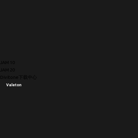
JAM 10
JAM 20
Divitone下载中心
Valeton