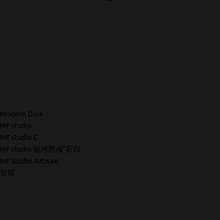
Modern Dive
MF studio
MF studio C
MF studio 银河黑/矿石白
MF Studio Artisan
音箱