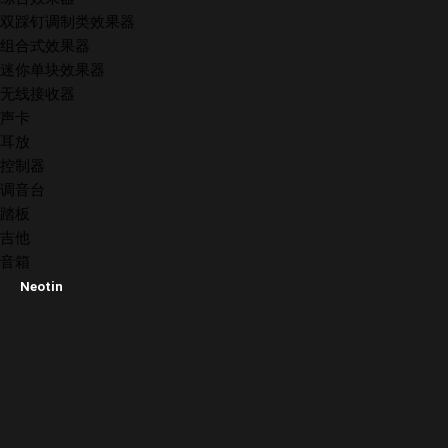
双踩钉调制类效果器
组合式效果器
迷你单块效果器
无线接收器
声卡
耳放
控制器
调音台
踏板
吉他
音箱
Neotin