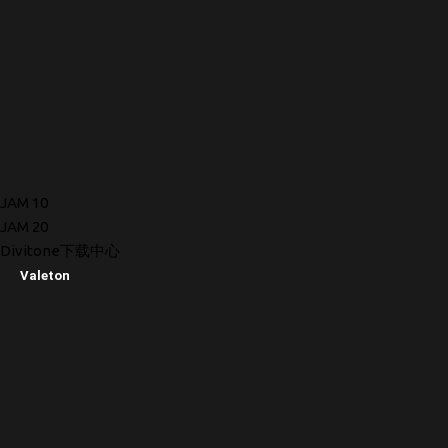
JAM 10
JAM 20
Divitone下载中心
Valeton