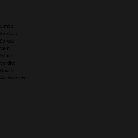
Limbo
Everlast
Sprout
Vein
Rilum
Verdict
Gnash
Accessories