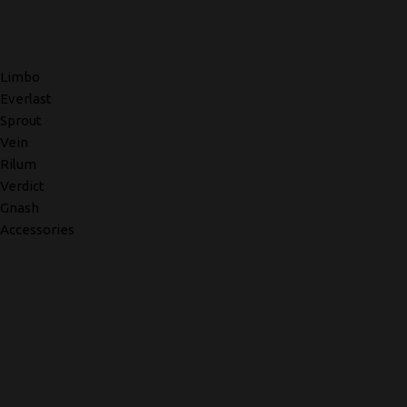
Limbo
Everlast
Sprout
Vein
Rilum
Verdict
Gnash
Accessories