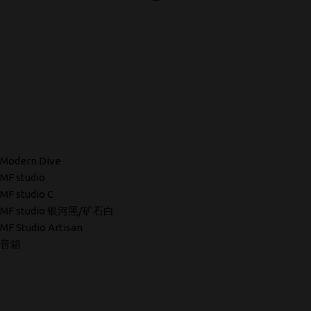
Modern Dive
MF studio
MF studio C
MF studio 银河黑/矿石白
MF Studio Artisan
音箱