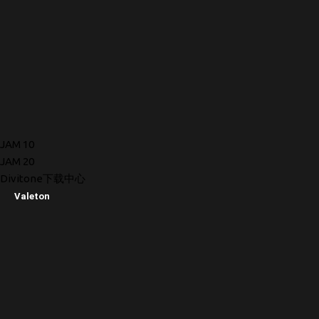
JAM 10
JAM 20
Divitone下载中心
Valeton