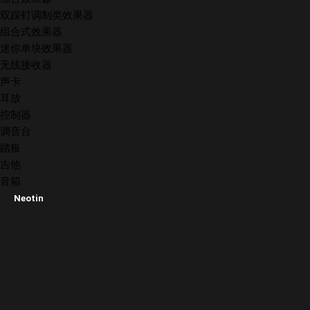
双踩钉调制类效果器
组合式效果器
迷你单块效果器
无线接收器
声卡
耳放
控制器
调音台
踏板
吉他
音箱
Neotin