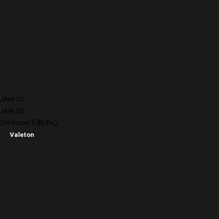
JAM 10
JAM 20
Divitone下载中心
Valeton