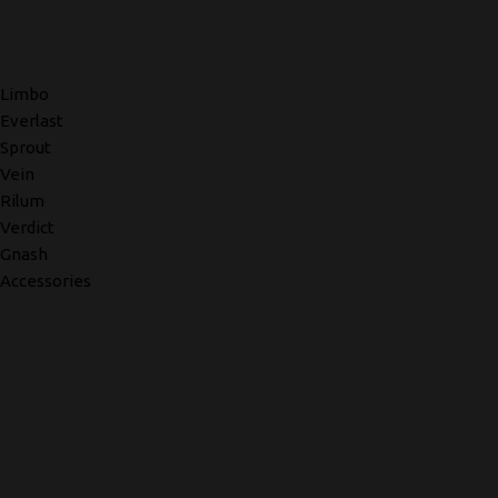
Limbo
Everlast
Sprout
Vein
Rilum
Verdict
Gnash
Accessories