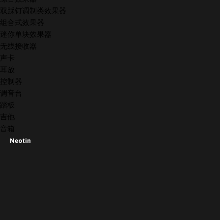
双踩钉调制类效果器
组合式效果器
迷你单块效果器
无线接收器
声卡
耳放
控制器
调音台
踏板
吉他
音箱
Neotin