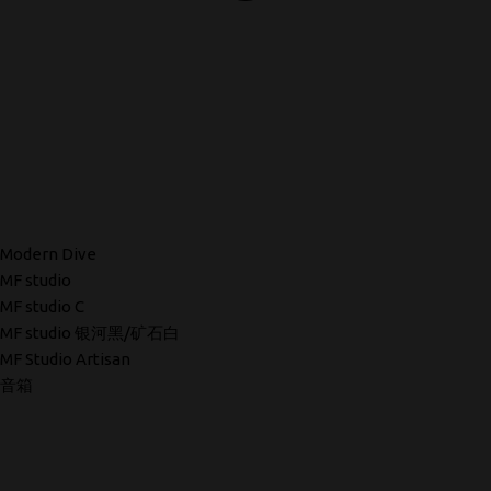
Modern Dive
MF studio
MF studio C
MF studio 银河黑/矿石白
MF Studio Artisan
音箱