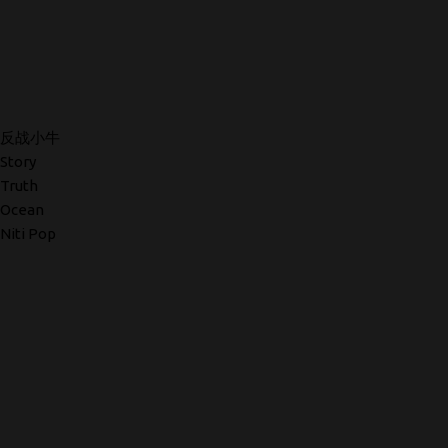
反战小牛
Story
Truth
Ocean
Niti Pop