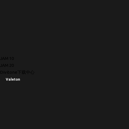
JAM 10
JAM 20
Divitone下载中心
Valeton