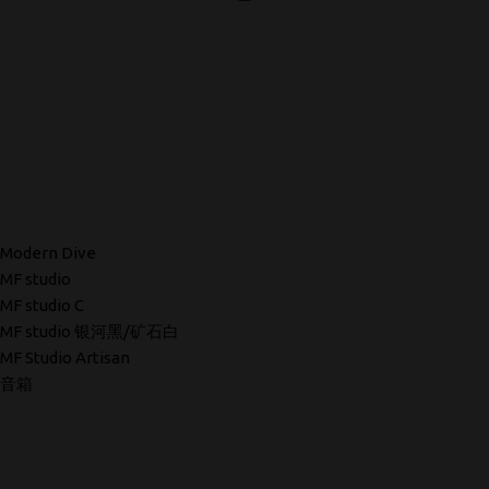
Modern Dive
MF studio
MF studio C
MF studio 银河黑/矿石白
MF Studio Artisan
音箱