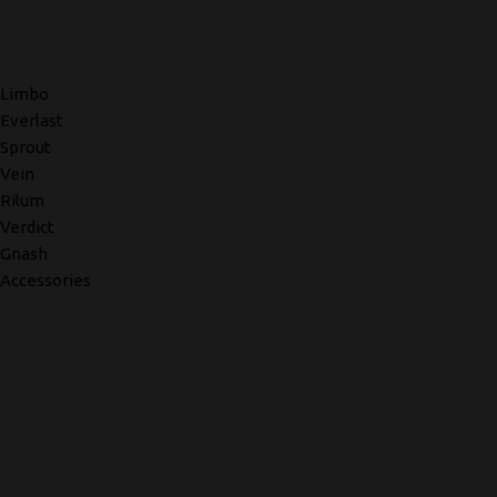
Limbo
Everlast
Sprout
Vein
Rilum
Verdict
Gnash
Accessories