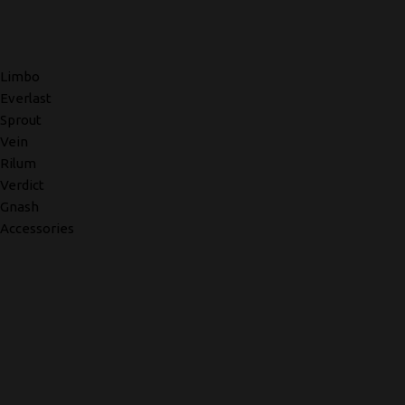
Limbo
Everlast
Sprout
Vein
Rilum
Verdict
Gnash
Accessories