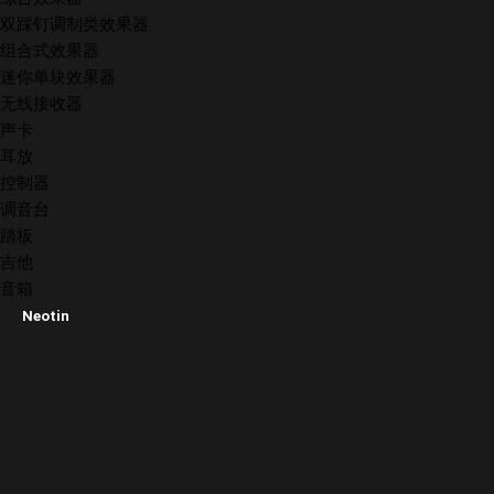
双踩钉调制类效果器
组合式效果器
迷你单块效果器
无线接收器
声卡
耳放
控制器
调音台
踏板
吉他
音箱
Neotin