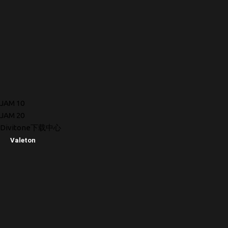
JAM 10
JAM 20
Divitone下载中心
Valeton