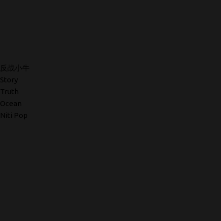
反战小牛
Story
Truth
Ocean
Niti Pop