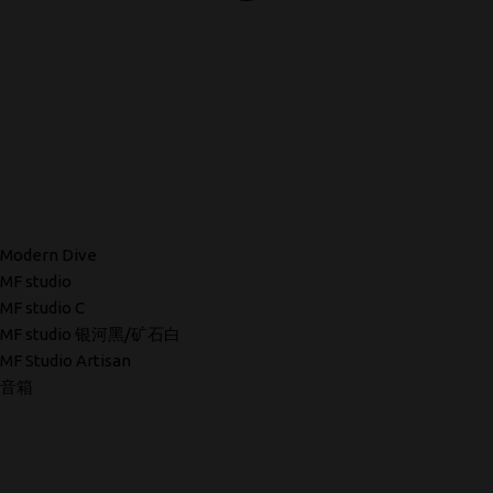
Modern Dive
MF studio
MF studio C
MF studio 银河黑/矿石白
MF Studio Artisan
音箱