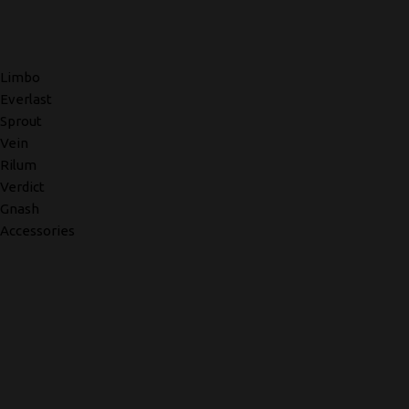
Limbo
Everlast
Sprout
Vein
Rilum
Verdict
Gnash
Accessories