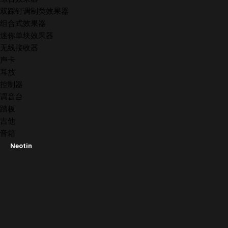
双踩钉调制类效果器
组合式效果器
迷你单块效果器
无线接收器
声卡
耳放
控制器
调音台
踏板
吉他
音箱
Neotin