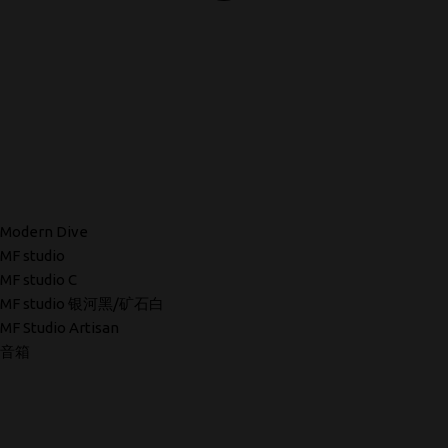
Modern Dive
MF studio
MF studio C
MF studio 银河黑/矿石白
MF Studio Artisan
音箱