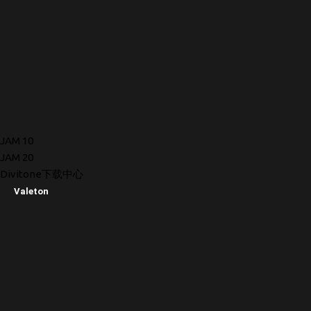
JAM 10
JAM 20
Divitone下载中心
Valeton