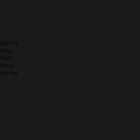
反战小牛
Story
Truth
Ocean
Niti Pop