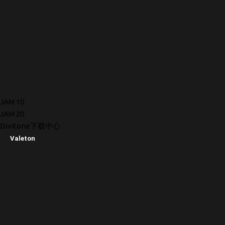
JAM 10
JAM 20
Divitone下载中心
Valeton