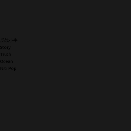
反战小牛
Story
Truth
Ocean
Niti Pop