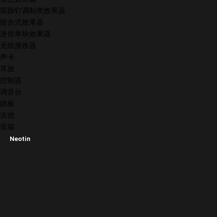
双踩钉调制类效果器
组合式效果器
迷你单块效果器
无线接收器
声卡
耳放
控制器
调音台
踏板
吉他
音箱
Neotin