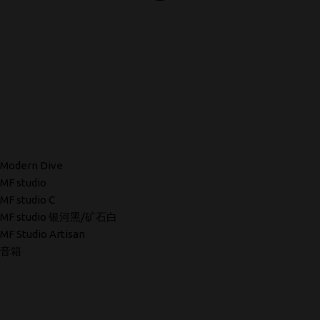
Modern Dive
MF studio
MF studio C
MF studio 银河黑/矿石白
MF Studio Artisan
音箱