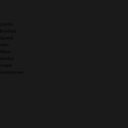
Limbo
Everlast
Sprout
Vein
Rilum
Verdict
Gnash
Accessories