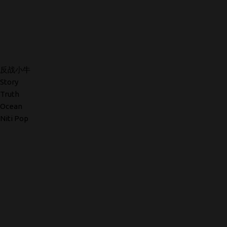
反战小牛
Story
Truth
Ocean
Niti Pop