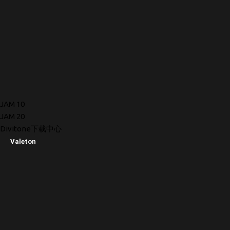
JAM 10
JAM 20
Divitone下载中心
Valeton