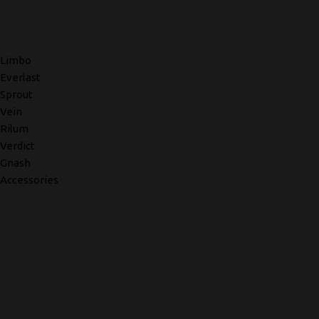
Limbo
Everlast
Sprout
Vein
Rilum
Verdict
Gnash
Accessories