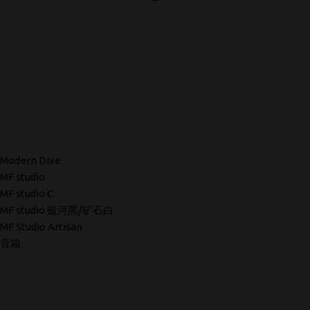
Modern Dive
MF studio
MF studio C
MF studio 银河黑/矿石白
MF Studio Artisan
音箱