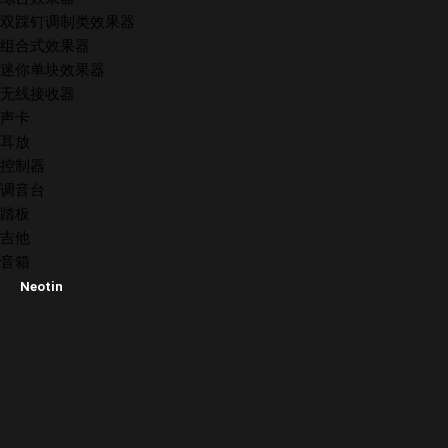
双踩钉调制类效果器
组合式效果器
迷你单块效果器
无线接收器
声卡
耳放
控制器
调音台
踏板
吉他
音箱
Neotin