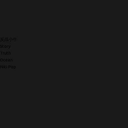
反战小牛
Story
Truth
Ocean
Niti Pop