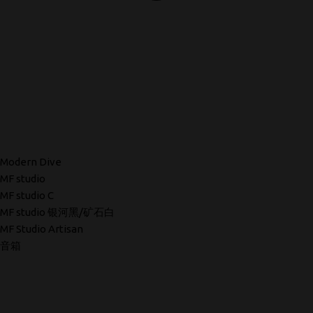
Modern Dive
MF studio
MF studio C
MF studio 银河黑/矿石白
MF Studio Artisan
音箱