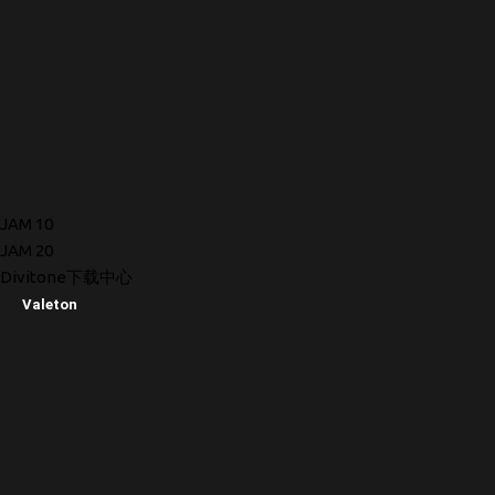
JAM 10
JAM 20
Divitone下载中心
Valeton