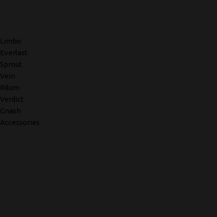
Limbo
Everlast
Sprout
Vein
Rilum
Verdict
Gnash
Accessories