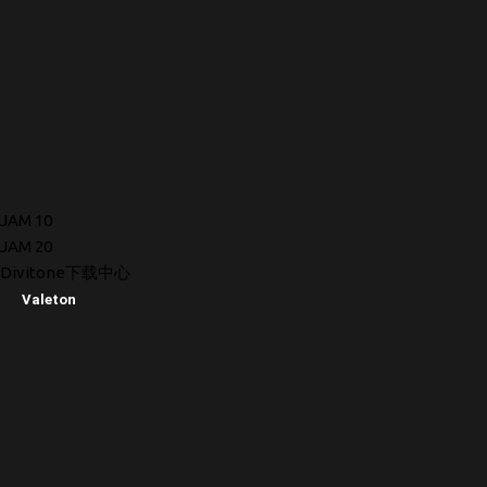
JAM 10
JAM 20
Divitone下载中心
Valeton