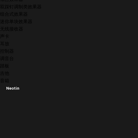
双踩钉调制类效果器
组合式效果器
迷你单块效果器
无线接收器
声卡
耳放
控制器
调音台
踏板
吉他
音箱
Neotin