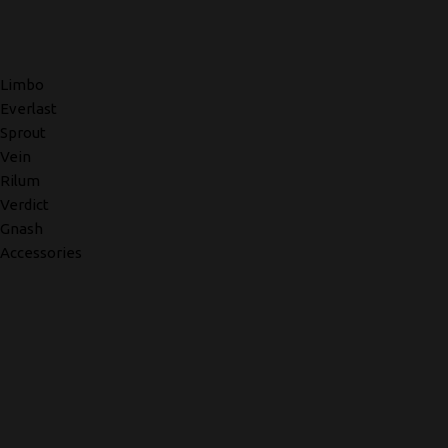
Limbo
Everlast
Sprout
Vein
Rilum
Verdict
Gnash
Accessories