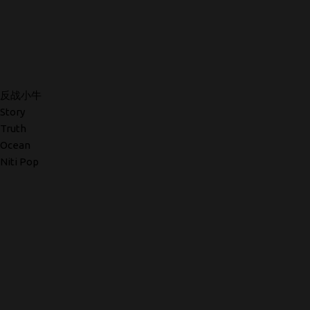
反战小牛
Story
Truth
Ocean
Niti Pop