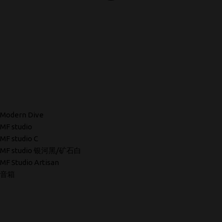
Modern Dive
MF studio
MF studio C
MF studio 银河黑/矿石白
MF Studio Artisan
音箱