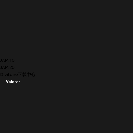
JAM 10
JAM 20
Divitone下载中心
Valeton