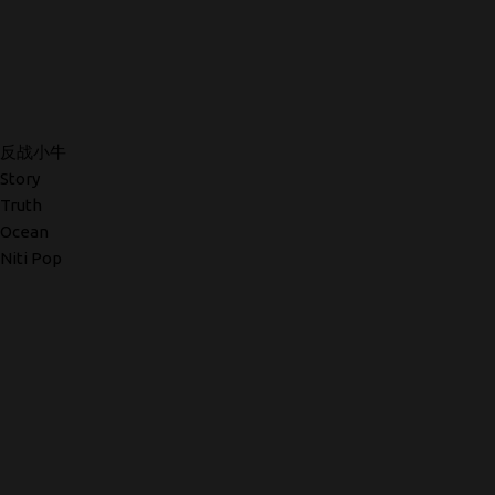
反战小牛
Story
Truth
Ocean
Niti Pop