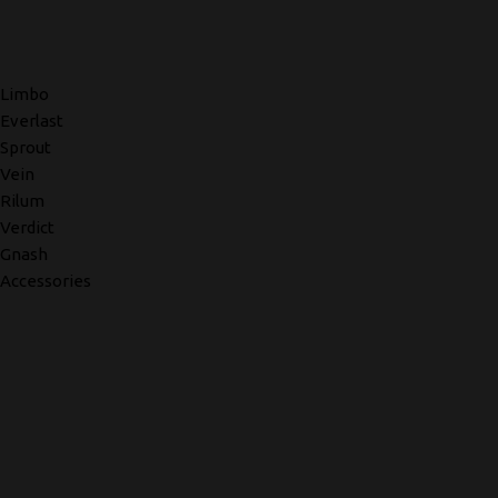
Limbo
Everlast
Sprout
Vein
Rilum
Verdict
Gnash
Accessories