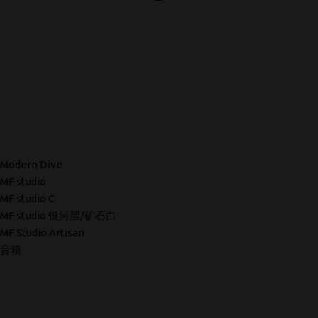
Modern Dive
MF studio
MF studio C
MF studio 银河黑/矿石白
MF Studio Artisan
音箱