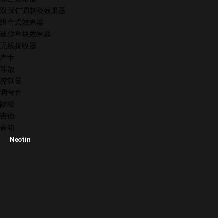
双踩钉调制类效果器
组合式效果器
迷你单块效果器
无线接收器
声卡
耳放
控制器
调音台
踏板
吉他
音箱
Neotin