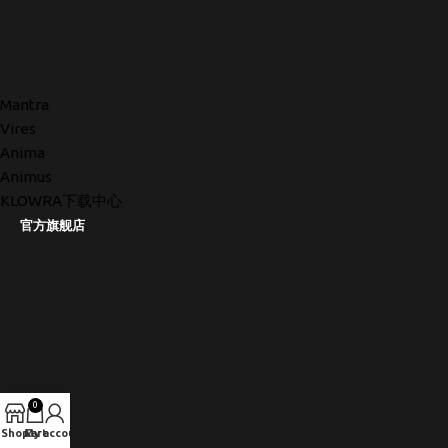
Mantra
Vires
Anima
Animus
KLOWRA下载中心
官方旗舰店
0
Shop
Cart
My account