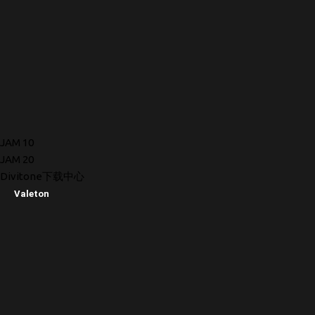
JAM 10
JAM 20
Divitone下载中心
Valeton