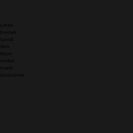
Limbo
Everlast
Sprout
Vein
Rilum
Verdict
Gnash
Accessories