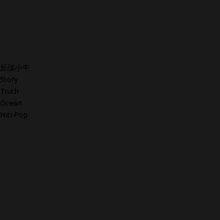
反战小牛
Story
Truth
Ocean
Niti Pop