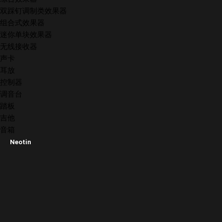
双踩钉调制类效果器
组合式效果器
迷你单块效果器
无线接收器
声卡
耳放
控制器
调音台
踏板
吉他
音箱
Neotin