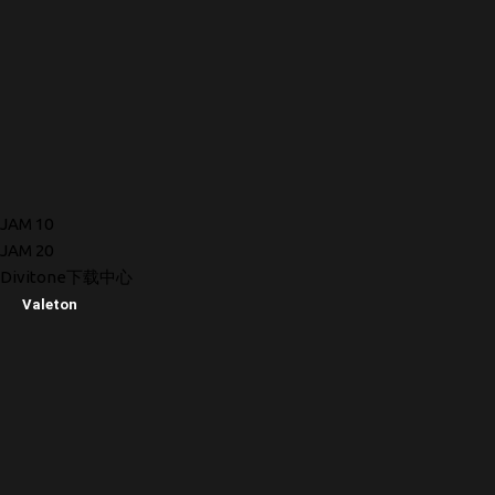
JAM 10
JAM 20
Divitone下载中心
Valeton