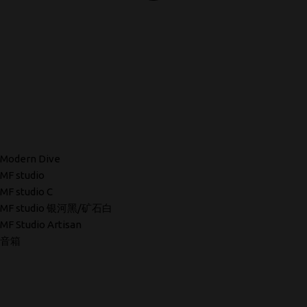
Modern Dive
MF studio
MF studio C
MF studio 银河黑/矿石白
MF Studio Artisan
音箱