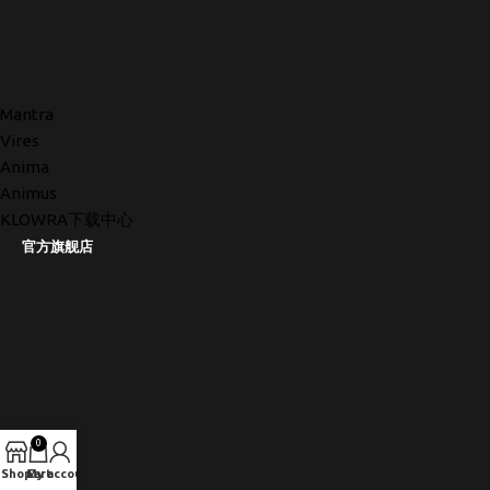
Mantra
Vires
Anima
Animus
KLOWRA下载中心
官方旗舰店
0
Shop
Cart
My account