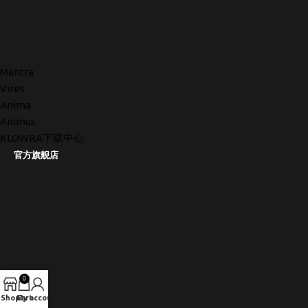
Mantra
Vires
Anima
Animus
KLOWRA下载中心
官方旗舰店
0
Shop
Cart
My account