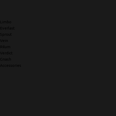
Limbo
Everlast
Sprout
Vein
Rilum
Verdict
Gnash
Accessories