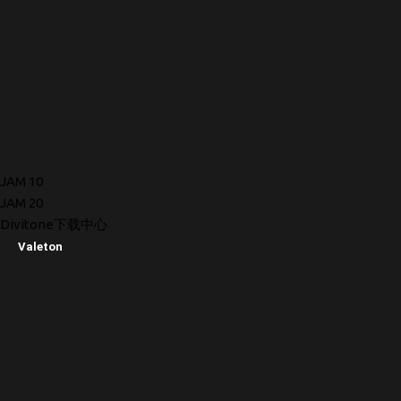
JAM 10
JAM 20
Divitone下载中心
Valeton