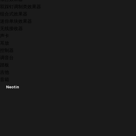
双踩钉调制类效果器
组合式效果器
迷你单块效果器
无线接收器
声卡
耳放
控制器
调音台
踏板
吉他
音箱
Neotin