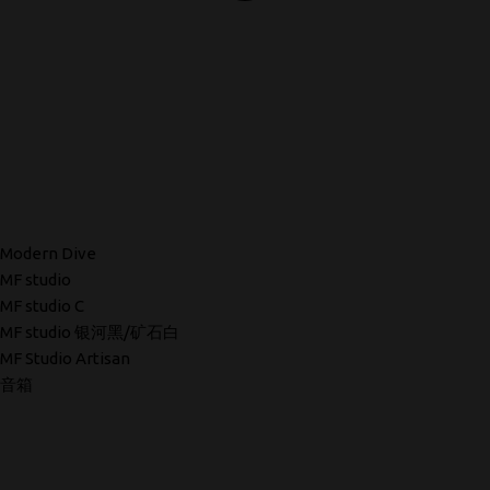
Modern Dive
MF studio
MF studio C
MF studio 银河黑/矿石白
MF Studio Artisan
音箱