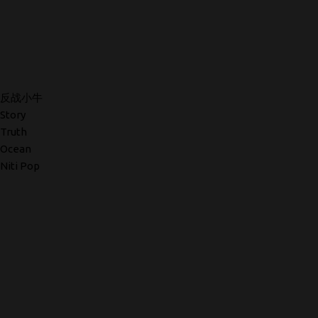
反战小牛
Story
Truth
Ocean
Niti Pop