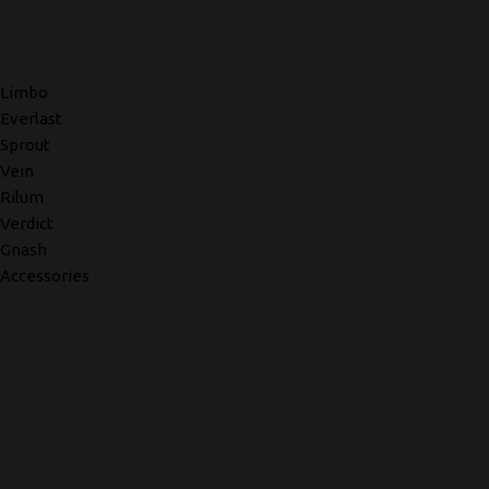
Limbo
Everlast
Sprout
Vein
Rilum
Verdict
Gnash
Accessories