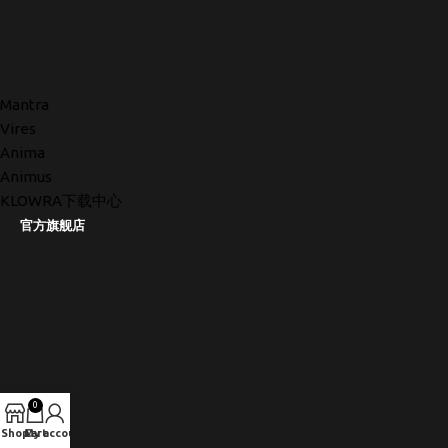
Mantra
Vires
Anima
Animus
KLOWRA下载中心
官方旗舰店
0
Shop
Cart
My account