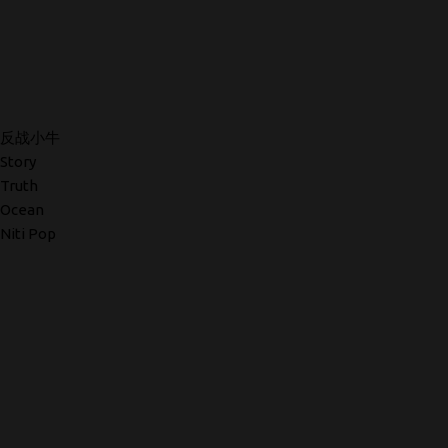
反战小牛
Story
Truth
Ocean
Niti Pop