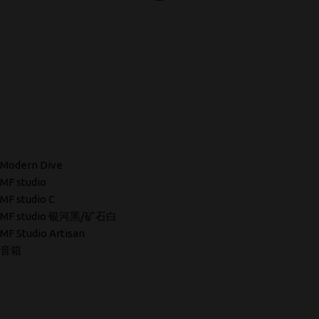
Modern Dive
MF studio
MF studio C
MF studio 银河黑/矿石白
MF Studio Artisan
音箱