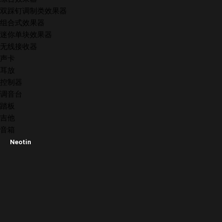
双踩钉调制类效果器
组合式效果器
迷你单块效果器
无线接收器
声卡
耳放
控制器
调音台
踏板
吉他
音箱
Neotin