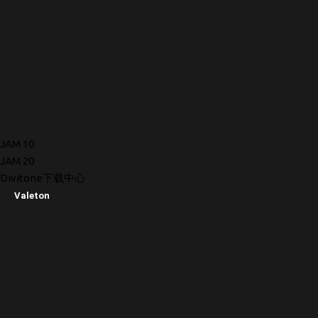
JAM 10
JAM 20
Divitone下载中心
Valeton