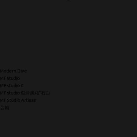
Modern Dive
MF studio
MF studio C
MF studio 银河黑/矿石白
MF Studio Artisan
音箱