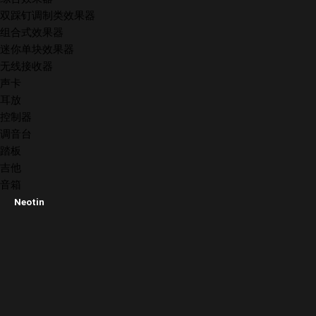
双踩钉调制类效果器
组合式效果器
迷你单块效果器
无线接收器
声卡
耳放
控制器
调音台
踏板
吉他
音箱
Neotin