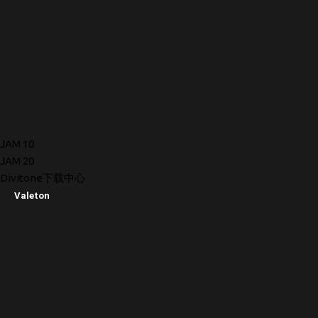
JAM 10
JAM 20
Divitone下载中心
Valeton