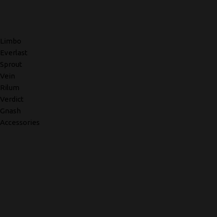
Limbo
Everlast
Sprout
Vein
Rilum
Verdict
Gnash
Accessories