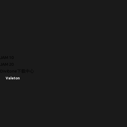
JAM 10
JAM 20
Divitone下载中心
Valeton