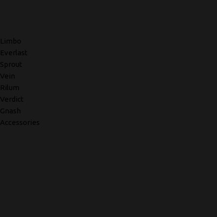
Limbo
Everlast
Sprout
Vein
Rilum
Verdict
Gnash
Accessories