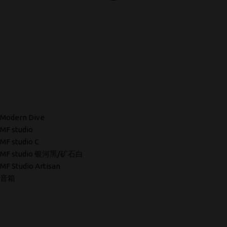
Modern Dive
MF studio
MF studio C
MF studio 银河黑/矿石白
MF Studio Artisan
音箱