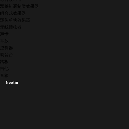
双踩钉调制类效果器
组合式效果器
迷你单块效果器
无线接收器
声卡
耳放
控制器
调音台
踏板
吉他
音箱
Neotin