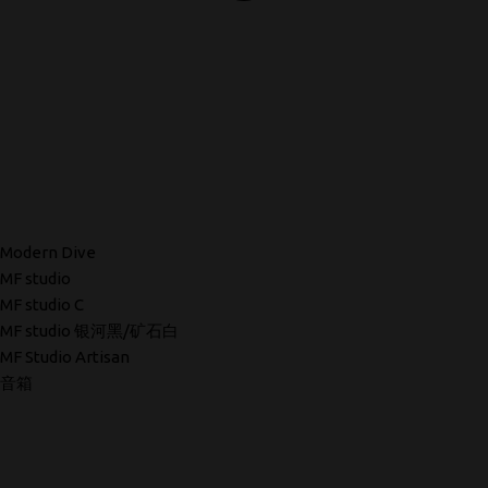
Modern Dive
MF studio
MF studio C
MF studio 银河黑/矿石白
MF Studio Artisan
音箱