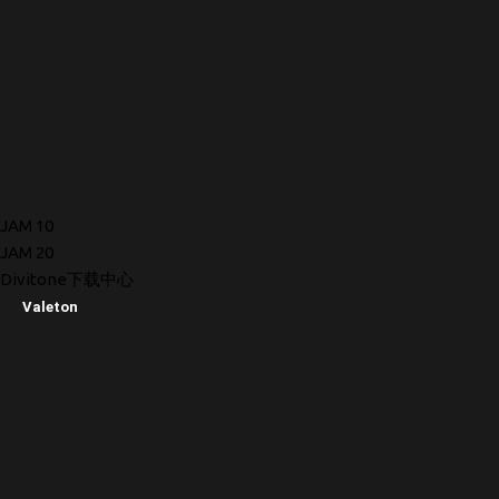
JAM 10
JAM 20
Divitone下载中心
Valeton