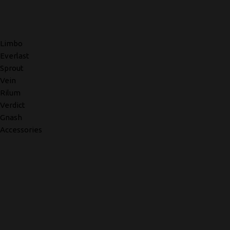
Limbo
Everlast
Sprout
Vein
Rilum
Verdict
Gnash
Accessories