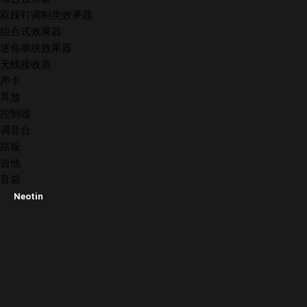
双踩钉调制类效果器
组合式效果器
迷你单块效果器
无线接收器
声卡
耳放
控制器
调音台
踏板
吉他
音箱
Neotin