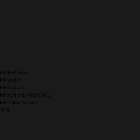
Modern Dive
MF studio
MF studio C
MF studio 银河黑/矿石白
MF Studio Artisan
音箱