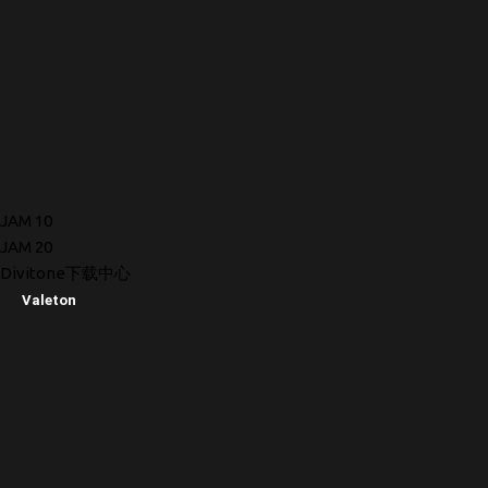
JAM 10
JAM 20
Divitone下载中心
Valeton