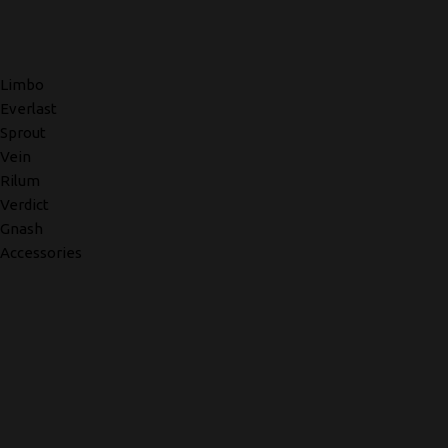
Limbo
Everlast
Sprout
Vein
Rilum
Verdict
Gnash
Accessories