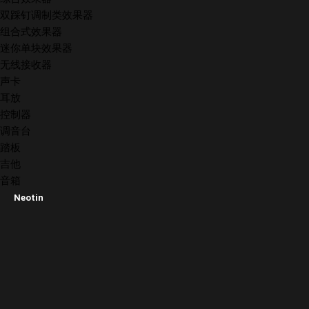
双踩钉调制类效果器
组合式效果器
迷你单块效果器
无线接收器
声卡
耳放
控制器
调音台
踏板
吉他
音箱
Neotin