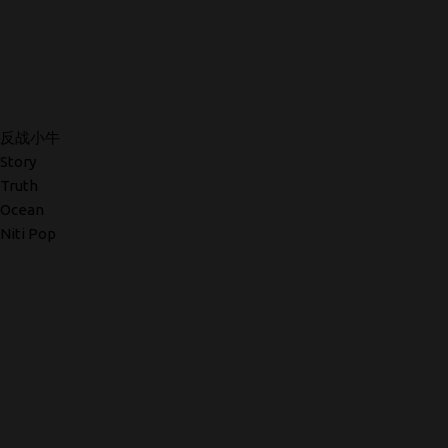
反战小牛
Story
Truth
Ocean
Niti Pop