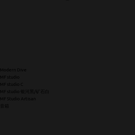
Modern Dive
MF studio
MF studio C
MF studio 银河黑/矿石白
MF Studio Artisan
音箱