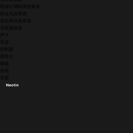
双踩钉调制类效果器
组合式效果器
迷你单块效果器
无线接收器
声卡
耳放
控制器
调音台
踏板
吉他
音箱
Neotin