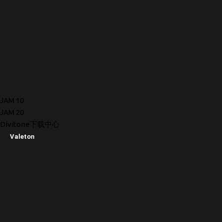
JAM 10
JAM 20
Divitone下载中心
Valeton