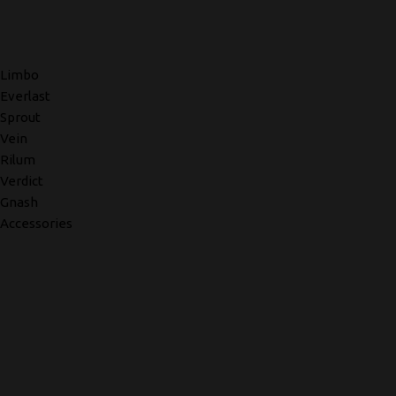
Limbo
Everlast
Sprout
Vein
Rilum
Verdict
Gnash
Accessories