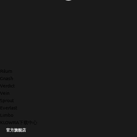
Rilum
Gnash
Verdict
Vein
Sprout
Everlast
Limbo
KLOWRA下载中心
官方旗舰店