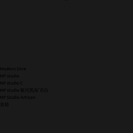
Modern Dive
MF studio
MF studio C
MF studio 银河黑/矿石白
MF Studio Artisan
音箱