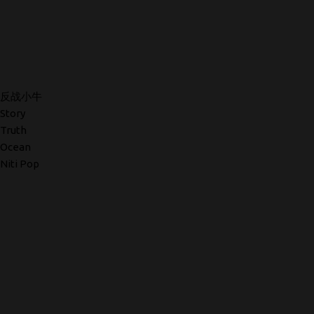
反战小牛
Story
Truth
Ocean
Niti Pop