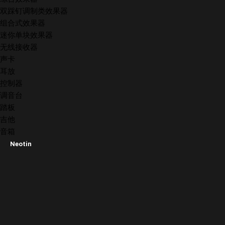
双踩钉调制类效果器
组合式效果器
迷你单块效果器
无线接收器
声卡
耳放
控制器
调音台
踏板
吉他
音箱
Neotin