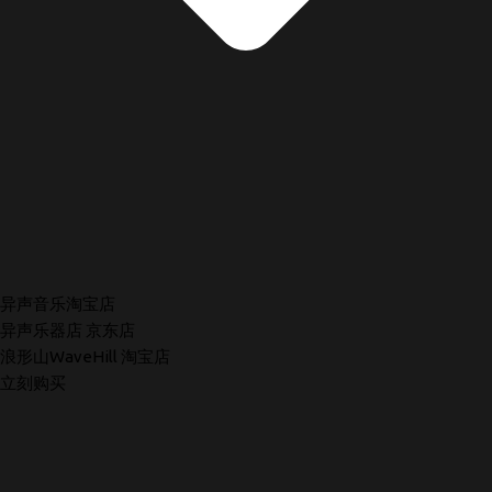
异声音乐淘宝店
异声乐器店 京东店
浪形山WaveHill 淘宝店
立刻购买