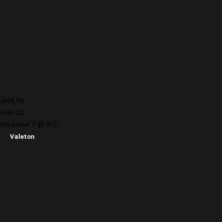
JAM 10
JAM 20
Divitone下载中心
Valeton