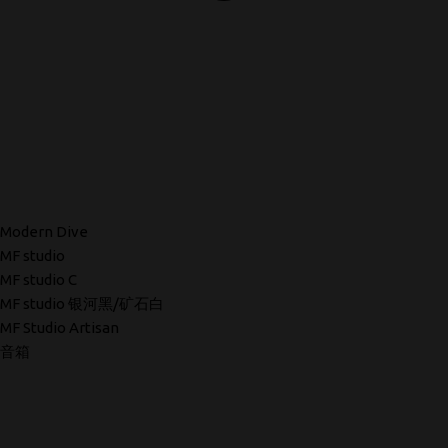
Modern Dive
MF studio
MF studio C
MF studio 银河黑/矿石白
MF Studio Artisan
音箱