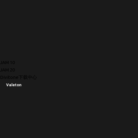
JAM 10
JAM 20
Divitone下载中心
Valeton