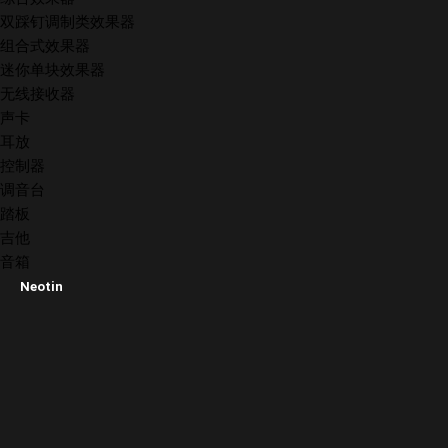
双踩钉调制类效果器
组合式效果器
迷你单块效果器
无线接收器
声卡
耳放
控制器
调音台
踏板
吉他
音箱
Neotin