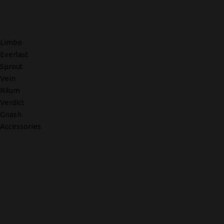
Limbo
Everlast
Sprout
Vein
Rilum
Verdict
Gnash
Accessories