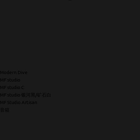
Modern Dive
MF studio
MF studio C
MF studio 银河黑/矿石白
MF Studio Artisan
音箱