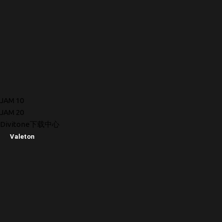
JAM 10
JAM 20
Divitone下载中心
Valeton