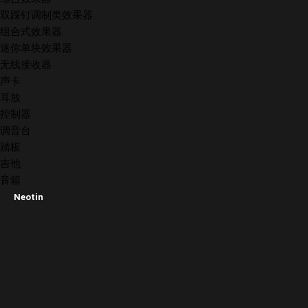
双踩钉调制类效果器
组合式效果器
迷你单块效果器
无线接收器
声卡
耳放
控制器
调音台
踏板
吉他
音箱
Neotin