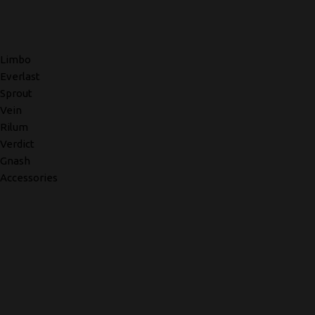
Limbo
Everlast
Sprout
Vein
Rilum
Verdict
Gnash
Accessories