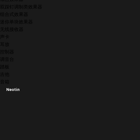
双踩钉调制类效果器
组合式效果器
迷你单块效果器
无线接收器
声卡
耳放
控制器
调音台
踏板
吉他
音箱
Neotin