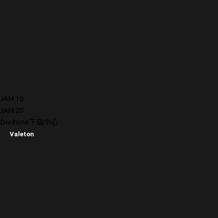
JAM 10
JAM 20
Divitone下载中心
Valeton