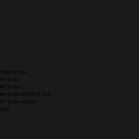
Modern Dive
MF studio
MF studio C
MF studio 银河黑/矿石白
MF Studio Artisan
音箱