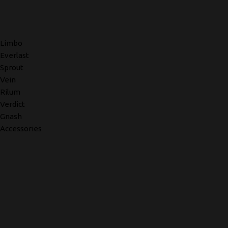
Limbo
Everlast
Sprout
Vein
Rilum
Verdict
Gnash
Accessories