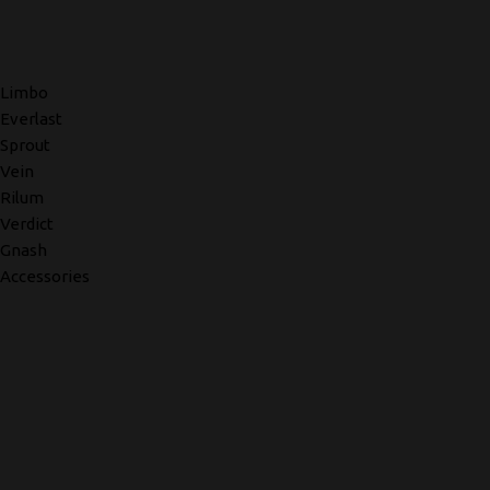
Limbo
Everlast
Sprout
Vein
Rilum
Verdict
Gnash
Accessories