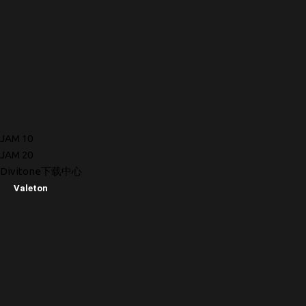
JAM 10
JAM 20
Divitone下载中心
Valeton