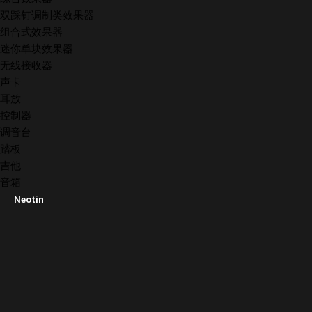
双踩钉调制类效果器
组合式效果器
迷你单块效果器
无线接收器
声卡
耳放
控制器
调音台
踏板
吉他
音箱
Neotin