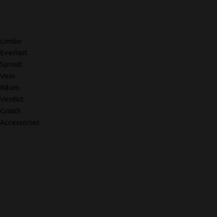
Limbo
Everlast
Sprout
Vein
Rilum
Verdict
Gnash
Accessories