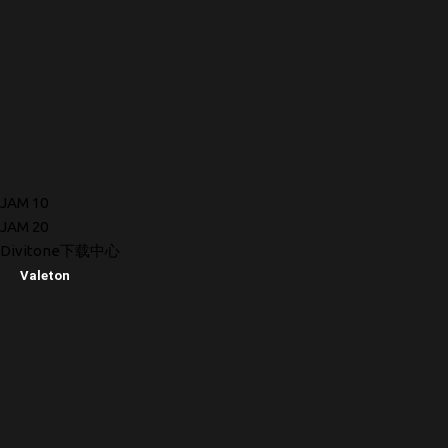
JAM 10
JAM 20
Divitone下载中心
Valeton