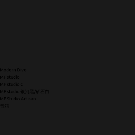
Modern Dive
MF studio
MF studio C
MF studio 银河黑/矿石白
MF Studio Artisan
音箱