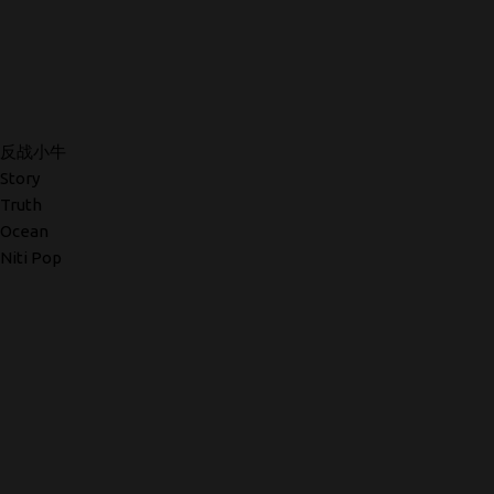
反战小牛
Story
Truth
Ocean
Niti Pop