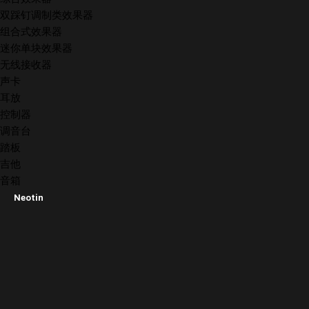
双踩钉调制类效果器
组合式效果器
迷你单块效果器
无线接收器
声卡
耳放
控制器
调音台
踏板
吉他
音箱
Neotin