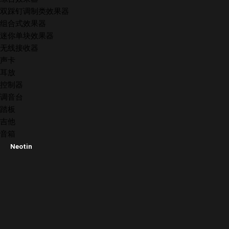
双踩钉调制类效果器
组合式效果器
迷你单块效果器
无线接收器
声卡
耳放
控制器
调音台
踏板
吉他
音箱
Neotin