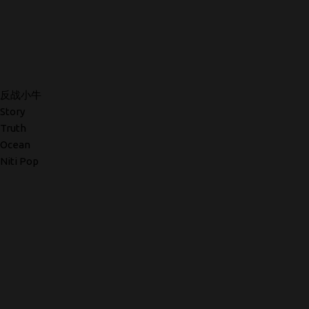
反战小牛
Story
Truth
Ocean
Niti Pop