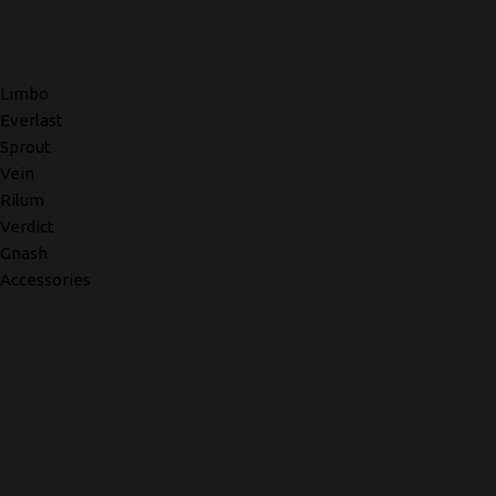
Limbo
Everlast
Sprout
Vein
Rilum
Verdict
Gnash
Accessories