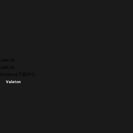
JAM 10
JAM 20
Divitone下载中心
Valeton