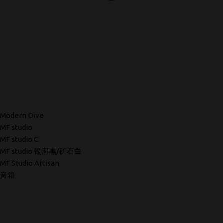
Modern Dive
MF studio
MF studio C
MF studio 银河黑/矿石白
MF Studio Artisan
音箱