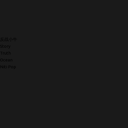
反战小牛
Story
Truth
Ocean
Niti Pop