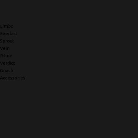
Limbo
Everlast
Sprout
Vein
Rilum
Verdict
Gnash
Accessories