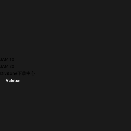
JAM 10
JAM 20
Divitone下载中心
Valeton