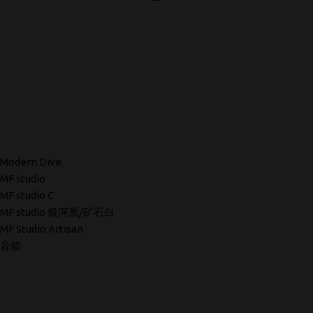
Modern Dive
MF studio
MF studio C
MF studio 银河黑/矿石白
MF Studio Artisan
音箱