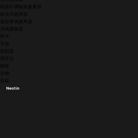
双踩钉调制类效果器
组合式效果器
迷你单块效果器
无线接收器
声卡
耳放
控制器
调音台
踏板
吉他
音箱
Neotin