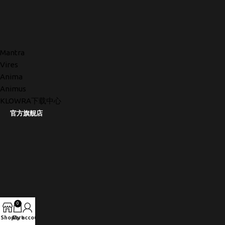
Mantra
Vires
Anima
Animus
KLOWRA下载中心
官方旗舰店
0
Shop
Cart
My account