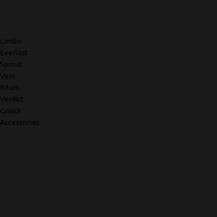
Limbo
Everlast
Sprout
Vein
Rilum
Verdict
Gnash
Accessories