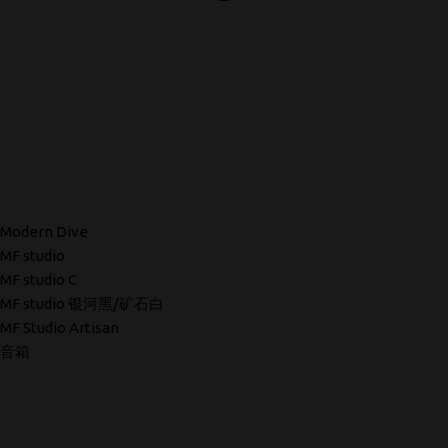
Modern Dive
MF studio
MF studio C
MF studio 银河黑/矿石白
MF Studio Artisan
音箱