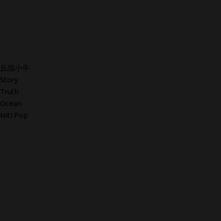
反战小牛
Story
Truth
Ocean
Niti Pop