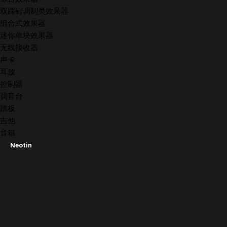
双踩钉调制类效果器
组合式效果器
迷你单块效果器
无线接收器
声卡
耳放
控制器
调音台
踏板
吉他
音箱
Neotin