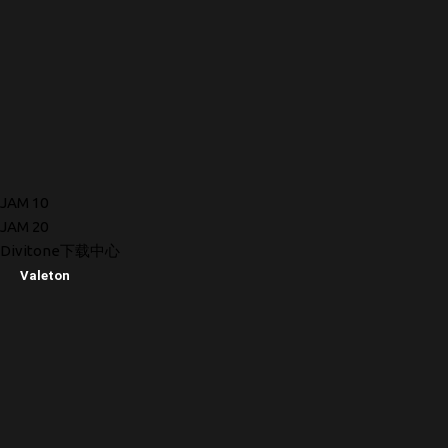
JAM 10
JAM 20
Divitone下载中心
Valeton